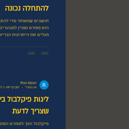
להתחלה נכונה
חושבים שמאוחר מדי להתחי
הוא ספורט מצוין למבוגרים 
מגלים את היתרונות הבריאו
אתם בני 0
ולצאת למגרש. במדריך זה נ
מאימון טניס למבוגרים, ואי
יתרונות הטניס למבוגרים ט
שיפור הכושר הגופני והקרד
הגמישות, שמירה על בריאו
מצב הרוח,
Ron Idzon
26 בפבר׳
זמן קריאה 1 דקות
שצריך לדעת
פיקלבול הפך לספורט הפופ