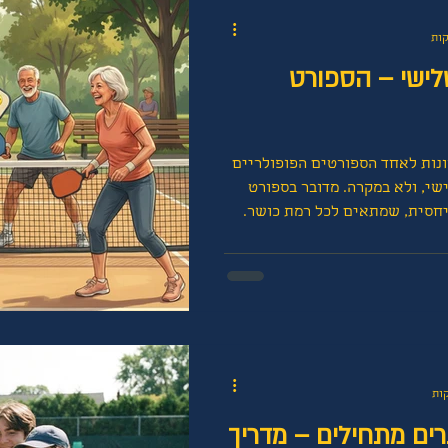
לישי – הספורט
נות לאחד הספורטים הפופולריים
שי, ולא במקרה. מדובר בספורט
יחסית, שמתאים לכל רמת כושר.
וחק על מגרש קטן יותר עם מחבט
ת את העומס על המפרקים ומאפשר
אמן שנים. במדריך זה נסביר למה
בחירה מצוינת, מהם היתרונות
 למה פיקלבול מתאים לגיל
כתחילה כספורט נגיש לכל
רים מתחילים – מדריך