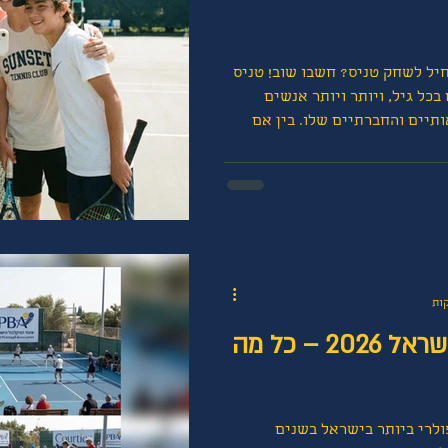
ל לשחק טניס? חשבו שוב! טניס
בכל גיל, ויותר ויותר אנשים
תיים והחברתיים שלו. בין אם
3, 50 או 70 – אף פעם לא מאוחר להרים מחבט
סביר איך להתחיל נכון, מה לצפות
ך להימנע מטעויות נפוצות.
ניס מציע יתרונות רבים למבוגרים:
יווסקולרי, חיזוק שרירים ושיפור
ת המפרקים, הפחתת לחץ ושיפור
ליגות פיקלבול בישראל 2026 – כל מה
ולרי ביותר בישראל בשנים