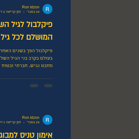
Ron Idzon
26 בפבר׳
זמן קריאה 2 דקות
פיקלבול לגיל הש
המושלם לכל גיל
פיקלבול הפך בשנים האחרו
בעולם בקרב בני הגיל השלי
מחבט נגיש, חברתי ובטוח 
בניגוד לטניס, פיקלבול מש
קל וכדור איטי, מה שמפחי
משחק מהנה גם למי שלא הת
פיקלבול לגיל השלישי הוא 
הבריאותיים, ואיך להתחיל.
השלישי פיקלבול תוכנן מל
הגילאים. המגרש קטן בכמ
Ron Idzon
26 בפבר׳
זמן קריאה 1 דקות
אימון טניס למבוג